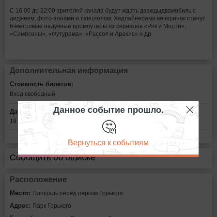
С 16:00 до 22:00 зрителей канала будут ждать дваждыдвамобиль с
диджеем, фото-зонами и танцполом. Хедлайнерами вечеринок станут
6-метровые надувные промоутеры из сериалов «Рик и Морти»,
«Симпсоны», «Футурама», «Рассол и Арахис» и др.
Дополнительная информация
Стоимость билетов:
Вход свободный
Данное событие прошло.
Дата:
🤔
19 августа в 16:00
Вернуться к событиям
Сообщить об ошибке
Расположение
Место:
Площадь перед парком Горького
Адрес:
Парк Горького