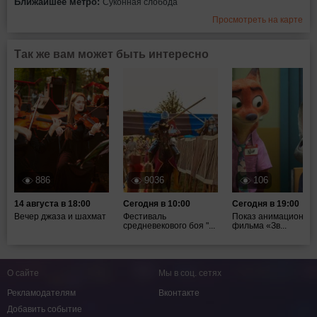
Ближайшее метро:
Суконная слобода
Просмотреть на карте
Так же вам может быть интересно
886
9036
106
14 августа в 18:00
Сегодня в 10:00
Сегодня в 19:00
Вечер джаза и шахмат
Фестиваль
Показ анимационног
средневекового боя "...
фильма «Зв...
О сайте
Мы в соц. сетях
Рекламодателям
Вконтакте
Добавить событие