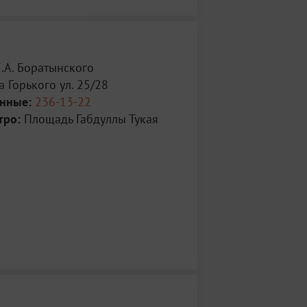
.А. Боратынского
 Горького ул. 25/28
анные:
236-13-22
тро:
Площадь Габдуллы Тукая