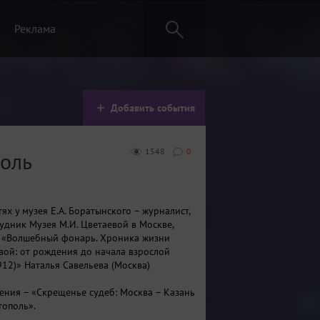
Реклама
Добавить события
1548
0
поль
тях у музея Е.А. Боратынского – журналист,
удник Музея М.И. Цветаевой в Москве,
 «Волшебный фонарь. Хроника жизни
ой: от рождения до начала взрослой
12)» Наталья Савельева (Москва)
ления – «Скрещенье судеб: Москва – Казань
тополь».