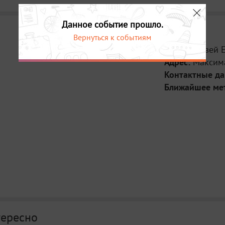
Данное событие прошло.
Вернуться к событиям
Место:
Музей Е
Адрес:
Максима
Контактные д
Ближайшее ме
тересно