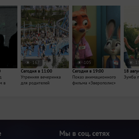
167
105
1
0
Сегодня в 11:00
Сегодня в 19:00
18 авгу
д
Утренняя вечеринка
Показ анимационного
Зумба п
м в
для родителей
фильма «Зверополис»
е
Мы в соц. сетях