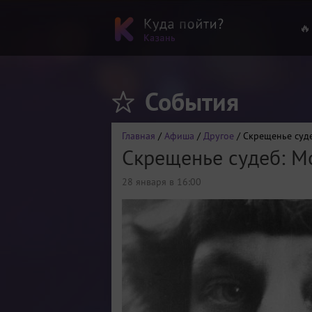
🔥
События
Главная
/
Афиша
/
Другое
/ Скрещенье суде
Скрещенье судеб: Мо
28 января в 16:00