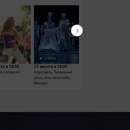
390
14436
882
ста в 18:30
25 августа в 18:00
14 августа в 18:00
о-татарски
Спектакль "Безумный
Вечер джаза и шахмат
день, или женитьба
Фигаро"