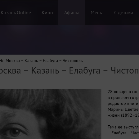
 Казань Online
Кино
Афиша
Места
С детьми
б: Москва – Казань – Елабуга – Чистополь
сква – Казань – Елабуга – Чисто
28 января в гос
в прошлом сотр
редактор книги
Марины Цветаев
жизни (1892–19
Тема её выступ
– Елабуга – Чис