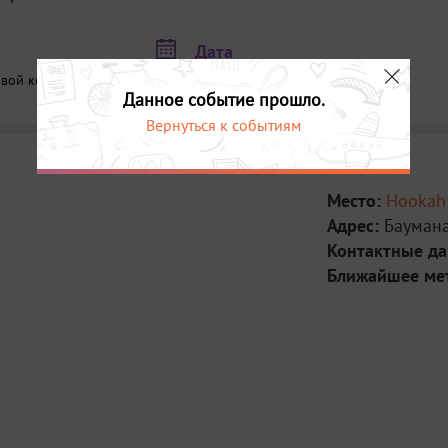
Дата
вой коктейль)
22 февраля в 19:00
Данное событие прошло.
Вернуться к событиям
Место:
Hookah
Адрес:
Баумана
Контактные д
Ближайшее ме