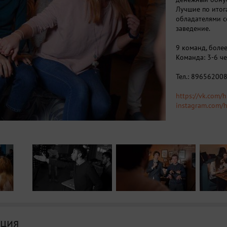
Лучшие по итог
обладателями с
заведение.
9 команд, боле
Команда: 3-6 ч
Тел.: 89656200
https://vk.com/
instagram.com/h
ция