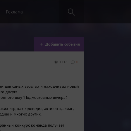
Реклама
Добавить события
1716
0
ни для самых весёлых и находчивых новый
го досуга.
ионного шоу "Подмосковные вечера".
аких игр, как крокодил, активити, алиас,
лодию и многих других.
ранный конкурс команда получает
с