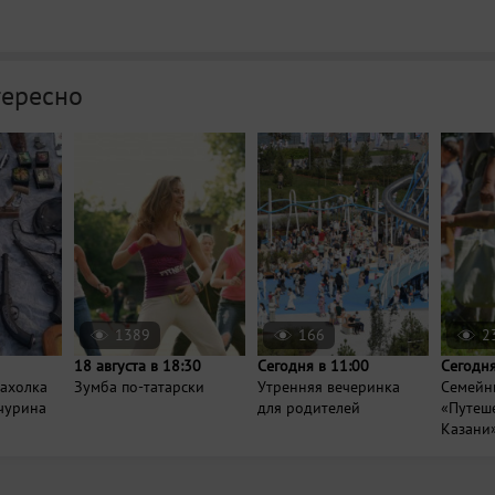
тересно
1389
166
2
18 августа в 18:30
Сегодня в 11:00
Сегодня
рахолка
Зумба по-татарски
Утренняя вечеринка
Семейн
нчурина
для родителей
«Путеше
Казани