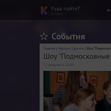
🔥
События
Главная
/
Афиша
/
Другое
/ Шоу "Подмоско
Шоу "Подмосковные 
22 февраля в 19:00