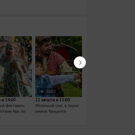
30
6002
1439
 в 14:00
22 августа в 11:00
Сегодня в 08:00
ый фестиваль
Яблочный спас в парке
Проект
ствие Ави по
имени Урицкого
МедитируемВпарках
»