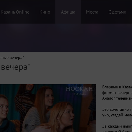
 Казань Online
Кино
Афиша
Места
С детьми
вные вечера"
вечера"
Впервые в Каза
формат вечерне
Аналог телевиз
Это сочетание т
уно, угадай ме
За каждый выиг
денежный бону