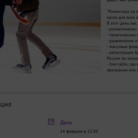
"Романтика на л
катке для всех
В этот день вас
- романтическо
- тематические
- развлечения 
- массовые фл
- регистрация 
России по хок
- live-radio, г
признания или 
- безалкогольн
- и все эти уд
лучших диджее
"Романтика на л
ция
Если у тебя еще
мы обещаем, чт
именно в этот 
Дата
Регистрация:
vk
14 февраля в 15:30