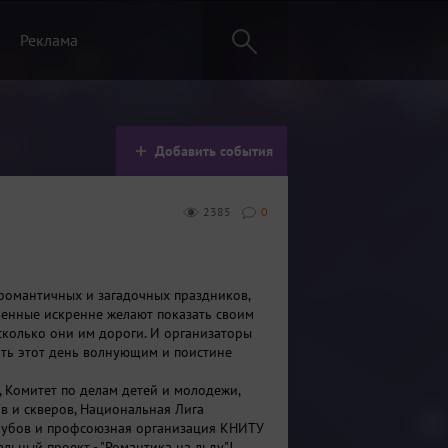
Реклама
Добавить события
2385
0
романтичных и загадочных праздников,
ленные искренне желают показать своим
сколько они им дороги. И организаторы
лать этот день волнующим и поистине
, Комитет по делам детей и молодежи,
в и скверов, Национальная Лига
лубов и профсоюзная организация КНИТУ
альный проект - "Романтика на льду"!