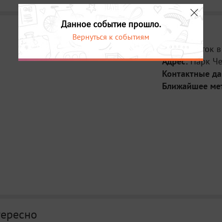
Данное событие прошло.
Вернуться к событиям
Место:
Каток в
Адрес:
Парк Че
Контактные д
Ближайшее ме
тересно