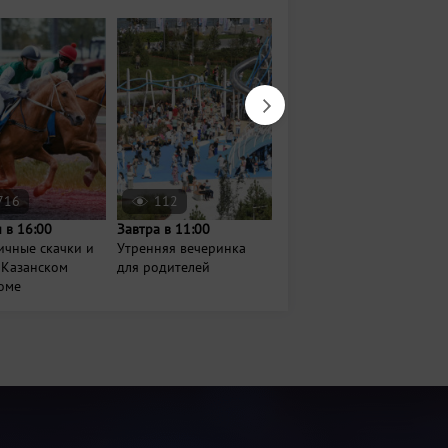
716
112
154307
 в 16:00
Завтра в 11:00
9 августа в 08:00
ичные скачки и
Утренняя вечеринка
Воскресная барахолка
 Казанском
для родителей
в парке им. Тинчурина
оме