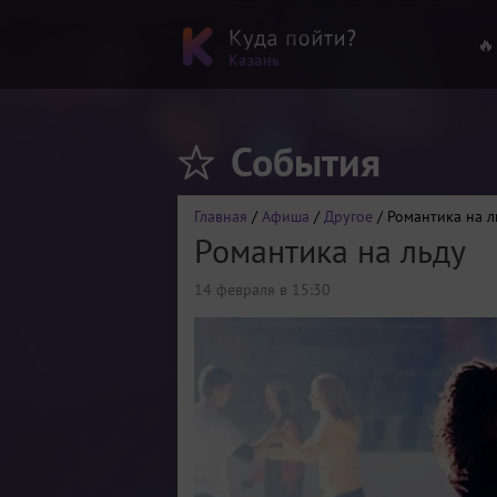
🔥
События
Главная
/
Афиша
/
Другое
/ Романтика на л
Романтика на льду
14 февраля в 15:30