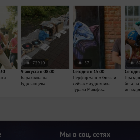
72910
57
6
:30
9 августа в 08:00
Сегодня в 15:00
Сегодня
ски
Барахолка на
Перформанс «Здесь и
Праздн
Гудованцева
сейчас» художника
бега на
Турала Моюфо...
ипподр
е
Мы в соц. сетях