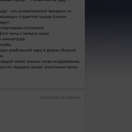
ьду" - это романтический праздник на
 желающих студентов города Казани.
 ждут:
-спортивные состязания
 фото-зоны с милыми хаски
от аниматоров
ешмобы
брака влюбленной пары в форме сборной
кею
де каждый может сказать слова поздравления,
просто передать привет участникам катка
ый глинтвейн для всех желающих
овольствия под зажигательные композиции
в города!
ьду" - крутой праздник для каждого из вас!
Сообщить об ошибке
 нет дамы или кавалера твоего сердца, то
о ты обязательно найдешь их здесь! Ведь
день всё вокруг будет пропитано любовью
.cc/7GRMY0​