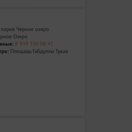
 парке Черное озеро
рное Озеро
анные:
8 939 330 08 41
тро:
Площадь Габдуллы Тукая