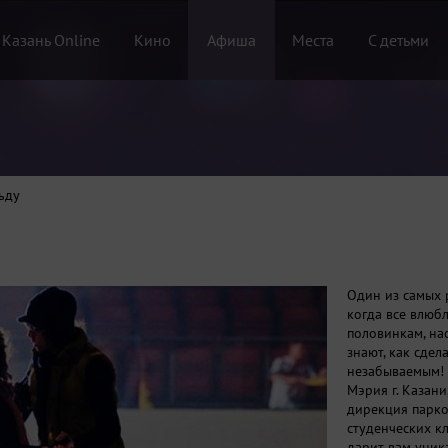
 Казань Online
Кино
Афиша
Места
С детьми
ьду
Один из самых 
когда все влюб
половинкам, на
знают, как сде
незабываемым!
Мэрия г. Казани
дирекция парко
студенческих к
дарит вам уник