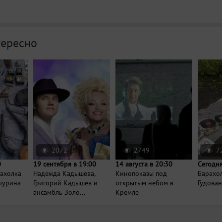
тересно
2072
2749
7
0
19 сентября в 19:00
14 августа в 20:30
Сегодня
рахолка
Надежда Кадышева,
Кинопоказы под
Барахо
нчурина
Григорий Кадышев и
открытым небом в
Гудова
ансамбль Золо...
Кремле