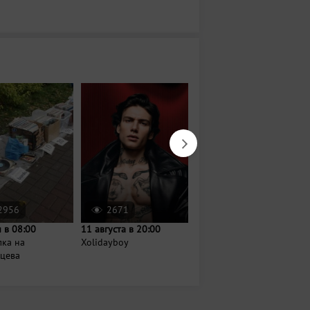
2956
2671
2008
 в 08:00
11 августа в 20:00
18 октября в 19:00
лка на
Xolidayboy
Иванушки International
нцева