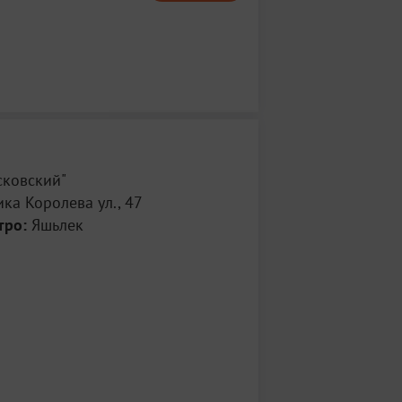
сковский"
ка Королева ул., 47
тро:
Яшьлек