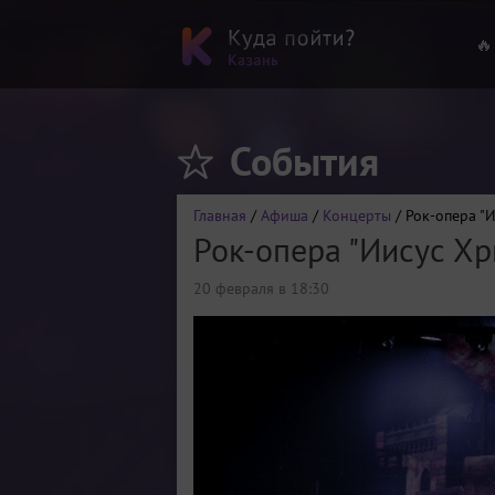
🔥
События
Главная
/
Афиша
/
Концерты
/ Рок-опера "
Рок-опера "Иисус Хр
20 февраля в 18:30