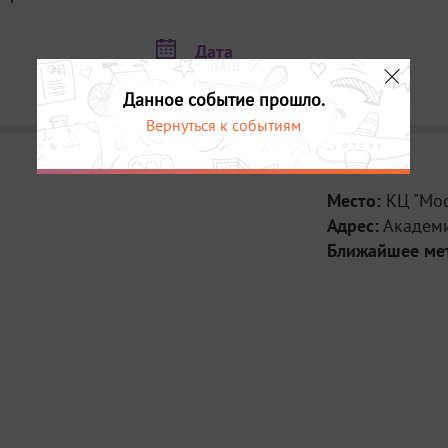
Дата
20 февраля в 18:30
Данное событие прошло.
Вернуться к событиям
Место:
КЦ "Мо
Адрес:
Академи
Ближайшее ме