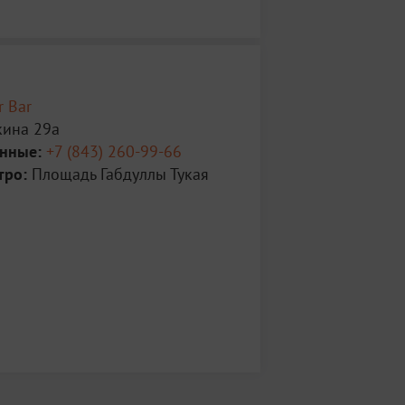
r Bar
кина 29а
анные:
+7 (843) 260-99-66
тро:
Площадь Габдуллы Тукая