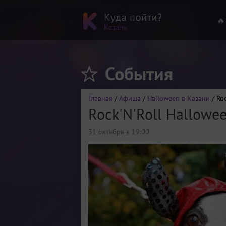
🔥
События
Главная
/
Афиша
/
Halloween в Казани
/ Roc
Rock'N'Roll Hallowe
31 октября в 19:00