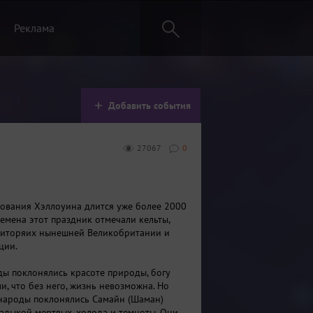
Реклама
Добавить события
27067
0
ования Хэллоуина длится уже более 2000
ремена этот праздник отмечали кельты,
риторяих нынешней Великобритании и
ции.
ды поклонялись красоте природы, богу
и, что без него, жизнь невозможна. Но
народы поклонялись Самайн (Шаман)
адыкой мертвых, холода и темноты. Они