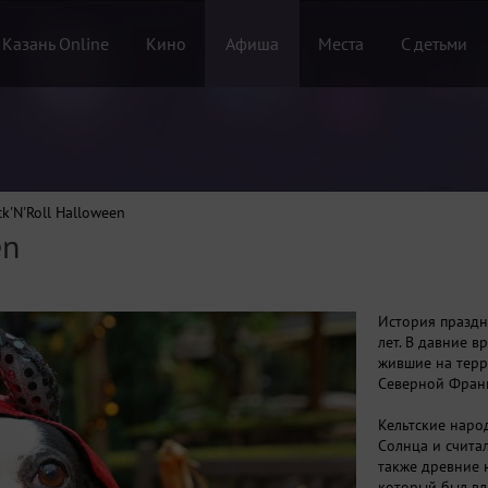
 Казань Online
Кино
Афиша
Места
С детьми
k'N'Roll Halloween
en
История праздн
лет. В давние в
жившие на тер
Северной Фран
Кельтские наро
Солнца и считал
также древние 
который был вл