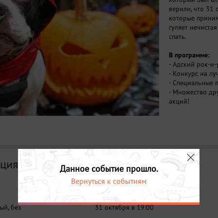
верили, что 31
которые приним
гуляет нечиста
спать.
В программе:
- Адский рок-н
- Конкурс на л
- Специальные п
- Множество др
акций!
ция
Данное событие прошло.
Вернуться к событиям
Дата
ый, без
31 октября в 19:00