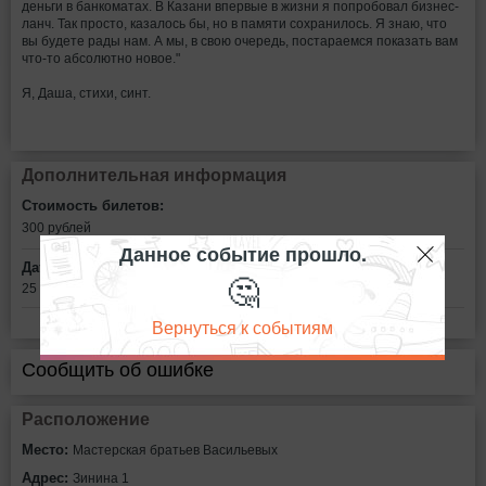
деньги в банкоматах. В Казани впервые в жизни я попробовал бизнес-
ланч. Так просто, казалось бы, но в памяти сохранилось. Я знаю, что
вы будете рады нам. А мы, в свою очередь, постараемся показать вам
что-то абсолютно новое."
Я, Даша, стихи, синт.
Дополнительная информация
Стоимость билетов:
300
рублей
Данное событие прошло.
Дата:
🤔
25 ноября в 19:00
Вернуться к событиям
Сообщить об ошибке
Расположение
Место:
Мастерская братьев Васильевых
Адрес:
Зинина 1