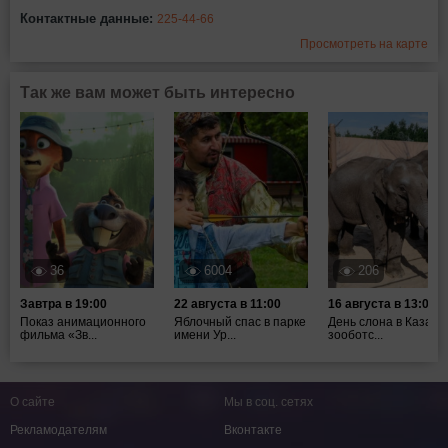
Контактные данные:
225-44-66
Просмотреть на карте
Так же вам может быть интересно
36
6004
206
Завтра в 19:00
22 августа в 11:00
16 августа в 13:00
Показ анимационного
Яблочный спас в парке
День слона в Казанс
фильма «Зв...
имени Ур...
зооботс...
О сайте
Мы в соц. сетях
Рекламодателям
Вконтакте