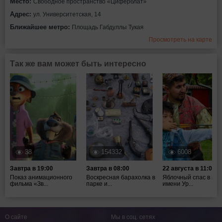
Место:
Свободное пространство «Циферблат»
Адрес:
ул. Университетская, 14
Ближайшее метро:
Площадь Габдуллы Тукая
Просмотреть на карте
Так же вам может быть интересно
38
154332
6008
Завтра в 19:00
Завтра в 08:00
22 августа в 11:00
Показ анимационного
Воскресная барахолка в
Яблочный спас в пар
фильма «Зв...
парке и...
имени Ур...
О сайте
Мы в соц. сетях