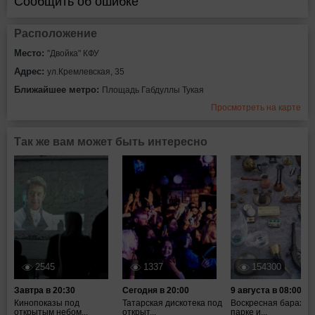
Сообщить об ошибке
Расположение
Место:
"Двойка" КФУ
Адрес:
ул.Кремлевская, 35
Ближайшее метро:
Площадь Габдуллы Тукая
Просмотреть на карте
Так же вам может быть интересно
2545
1337
154300
Завтра в 20:30
Сегодня в 20:00
9 августа в 08:00
Кинопоказы под
Татарская дискотека под
Воскресная барахол
открытым небом...
открыт...
парке и...