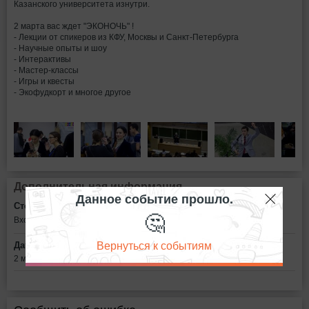
Казанского университета изнутри.
2 марта вас ждет "ЭКОНОЧЬ" !
- Лекции от спикеров из КФУ, Москвы и Санкт-Петербурга
- Научные опыты и шоу
- Интерактивы
- Мастер-классы
- Игры и квесты
- Экофудкорт и многое другое
Дополнительная информация
Данное событие прошло.
Стоимость билетов:
🤔
Вход свободный
Вернуться к событиям
Дата:
2 марта в 18:00