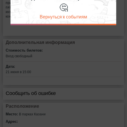
🤔
пригласит всех любителей народного творчества на «русский
пятачок» с 19.30 а в 20.00 в рамках проекта «Кинолето» начнется
интерактив от ведущих одной из радиостанций Казани с веселыми
Вернуться к событиям
конкурсами и подарками.
Дополнительная информация
Стоимость билетов:
Вход свободный
Дата:
21 июня в 15:00
Сообщить об ошибке
Расположение
Место:
В парках Казани
Адрес: