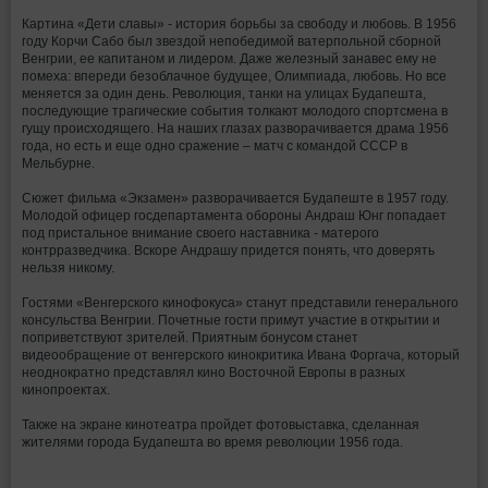
Картина «Дети славы» - история борьбы за свободу и любовь. В 1956
году Корчи Сабо был звездой непобедимой ватерпольной сборной
Венгрии, ее капитаном и лидером. Даже железный занавес ему не
помеха: впереди безоблачное будущее, Олимпиада, любовь. Но все
меняется за один день. Революция, танки на улицах Будапешта,
последующие трагические события толкают молодого спортсмена в
гущу происходящего. На наших глазах разворачивается драма 1956
года, но есть и еще одно сражение – матч с командой СССР в
Мельбурне.
Сюжет фильма «Экзамен» разворачивается Будапеште в 1957 году.
Молодой офицер госдепартамента обороны Андраш Юнг попадает
под пристальное внимание своего наставника - матерого
контрразведчика. Вскоре Андрашу придется понять, что доверять
нельзя никому.
Гостями «Венгерского кинофокуса» станут представили генерального
консульства Венгрии. Почетные гости примут участие в открытии и
поприветствуют зрителей. Приятным бонусом станет
видеообращение от венгерского кинокритика Ивана Форгача, который
неоднократно представлял кино Восточной Европы в разных
кинопроектах.
Также на экране кинотеатра пройдет фотовыставка, сделанная
жителями города Будапешта во время революции 1956 года.