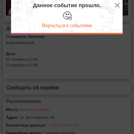
Данное событие прошло.
🤔
Вернуться к событиям
Дополнительная информация
Стоимость билетов:
Вход свободный
Дата:
22 октября в 17:00
23 октября в 17:00
Сообщить об ошибке
Расположение
Место:
Кинотеатр «Мир»
Адрес:
ул. Достоевского, 30
Контактные данные:
+7 (843) 238-25-24
Ближайшее метро:
Суконная слобода