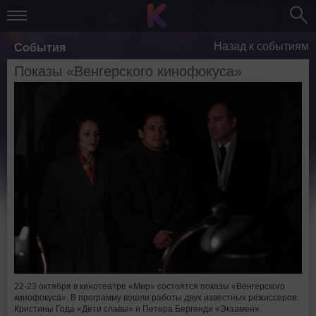
Назад к событиям
События
Показы «Венгерского кинофокуса»
22-23 октября в кинотеатре «Мир» состоятся показы «Венгерского
кинофокуса». В программу вошли работы двух известных режиссеров:
Кристины Года «Дети славы» и Петера Бергенди «Экзамен».