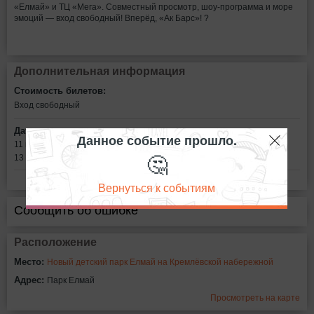
«Елмай» и ТЦ «Мега». Совместный просмотр, шоу-программа и море
эмоций — вход свободный! Вперёд, «Ак Барс»! ?
Дополнительная информация
Стоимость билетов:
Вход свободный
Дата:
Данное событие прошло.
11 мая в 14:30
🤔
13 мая в 19:00
Вернуться к событиям
Сообщить об ошибке
Расположение
Место:
Новый детский парк Елмай на Кремлёвской набережной
Адрес:
Парк Елмай
Просмотреть на карте