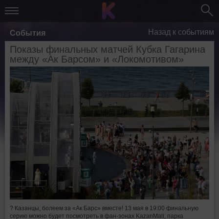
Назад к событиям
События
Показы финальных матчей Кубка Гагарина
между «Ак Барсом» и «Локомотивом»
? Казанцы, болеем за «Ак Барс» вместе! 13 мая в 19:00 финальную
серию можно будет посмотреть в фан-зонах KazanMall, парка