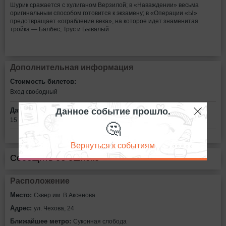
Шурик сражается с хулиганом Верзилой; в «Наваждении» весьма
оригинальным способом готовится к экзамену; в «Операции «Ы»
предотвращает «ограбление века», на которое идет знаменитая
тройка — Балбес, Трус и Бывалый
Дополнительная информация
Стоимость билетов:
Вход свободный
Данное событие прошло.
Дата:
15 августа в 21:00
🤔
Вернуться к событиям
Сообщить об ошибке
Расположение
Место:
Сквер им. В.Аксенова
Адрес:
ул. Чехова, 24
Ближайшее метро:
Суконная слобода