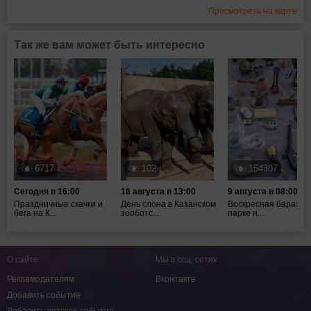
Просмотреть на карте
Так же вам может быть интересно
6717
102
154307
Сегодня в 16:00
16 августа в 13:00
9 августа в 08:00
Праздничные скачки и
День слона в Казанском
Воскресная барахол
бега на К...
зооботс...
парке и...
О сайте
Мы в соц. сетях
Рекламодателям
Вконтакте
Добавить событие