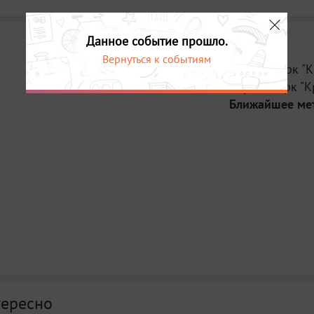
Данное событие прошло.
Вернуться к событиям
Место:
Парк "К
Адрес:
Парк "К
Ближайшее ме
тересно