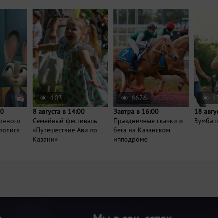
103
6676
1
00
8 августа в 14:00
Завтра в 16:00
18 авгу
онного
Семейный фестиваль
Праздничные скачки и
Зумба п
полис»
«Путешествие Ави по
бега на Казанском
Казани»
ипподроме