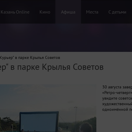
 Казань Online
Кино
Афиша
Места
С детьми
Курьер" в парке Крылья Советов
р" в парке Крылья Советов
30 августа зав
«Ретро-четверг»
увидите советс
художественный
одноимённой по