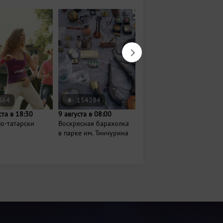
364
154284
72895
ста в 18:30
9 августа в 08:00
9 августа в 08:00
о-татарски
Воскресная барахолка
Барахолка на
в парке им. Тинчурина
Гудованцева