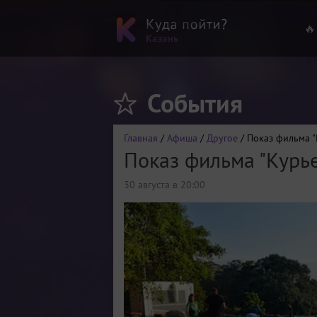
🔥
События
Главная
/
Афиша
/
Другое
/ Показ фильма "
Показ фильма "Курье
30 августа в 20:00