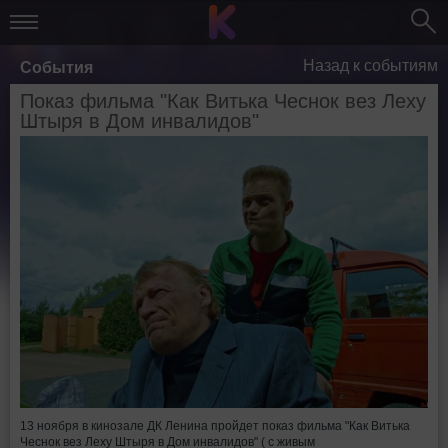
Назад к событиям
События
Показ фильма "Как Витька Чеснок вез Леху
Штыря в Дом инвалидов"
13 ноября в кинозале ДК Ленина пройдет показ фильма "Как Витька
Чеснок вез Леху Штыря в Дом инвалидов" ( с живым