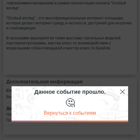
тифлокомментированием) в рамках презентации проекта "Особый
взгляд".
"Особый взгляд" - это многофункциональная интернет-площадка,
которая делает интернет-среду, в частности, доступней для незрячих
и слабовидящих.
В программе мероприятия также выставка тактильных моделей
партнеров программы, мастер-класс по взаимодействию с
владельцами собак-поводырей и мастер-класс по Брайлю.
Дополнительная информация
Данное событие прошло.
Стоимость билетов:
Вход свободный
🤔
Дата:
Вернуться к событиям
Начало мероприятия в 16:30
Показ фильма в 18:00