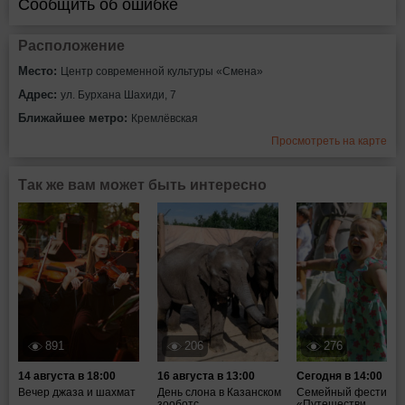
Сообщить об ошибке
Расположение
Место:
Центр современной культуры «Смена»
Адрес:
ул. Бурхана Шахиди, 7
Ближайшее метро:
Кремлёвская
Просмотреть на карте
Так же вам может быть интересно
891
206
276
14 августа в 18:00
16 августа в 13:00
Сегодня в 14:00
Вечер джаза и шахмат
День слона в Казанском
Семейный фестивал
зооботс...
«Путешестви...