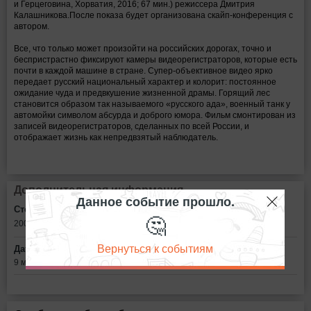
и Герцеговина, Хорватия, 2016; 67 мин.) режиссера Дмитрия
Калашникова.
После показа будет организована скайп-конференция с
автором.
Все, что только может произойти на российских дорогах, точно и
беспристрастно фиксируют камеры видеорегистраторов, которые есть
почти в каждой машине в стране. Супер-объективное видео ярко
передает русский национальный характер и колорит: постоянное
ожидание чуда и предвкушение жизненной драмы. Горящий лес
становится образом так называемого «русского ада», военный танк у
автомойки символом абсурда и доброго юмора. Фильм смонтирован из
записей видеорегистраторов, сделанных по всей России, и
отображает жизнь как непредвзятый наблюдатель.
Дополнительная информация
Данное событие прошло.
Стоимость билетов:
🤔
200
рублей
Вернуться к событиям
Дата:
9 марта в 19:30