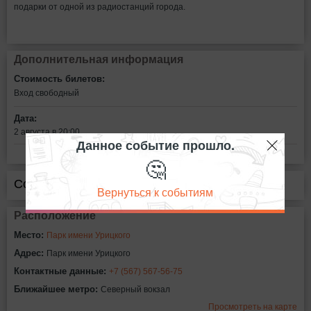
подарки от одной из радиостанций города.
Дополнительная информация
Стоимость билетов:
Вход свободный
Дата:
2 августа в 20:00
Данное событие прошло.
🤔
Сообщить об ошибке
Вернуться к событиям
Расположение
Место:
Парк имени Урицкого
Адрес:
Парк имени Урицкого
Контактные данные:
+7 (567) 567-56-75
Ближайшее метро:
Северный вокзал
Просмотреть на карте