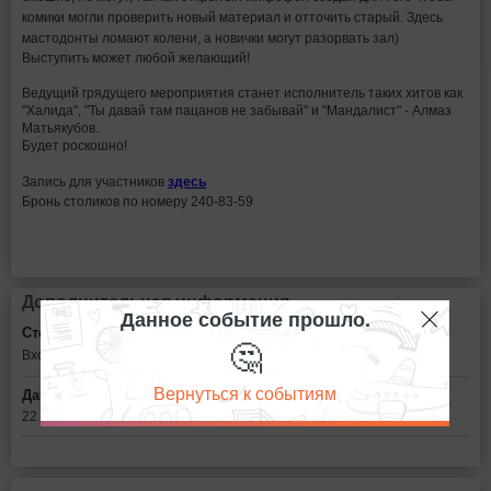
комики могли проверить новый материал и отточить старый. Здесь
мастодонты ломают колени, а новички могут разорвать зал)
Выступить может любой желающий!
Ведущий грядущего мероприятия станет исполнитель таких хитов как
"Халида", "Ты давай там пацанов не забывай" и "Мандалист" - Алмаз
Матьякубов.
Будет роскошно!
Запись для участников
здесь
Бронь столиков по номеру 240-83-59
Дополнительная информация
Данное событие прошло.
Стоимость билетов:
🤔
Вход свободный
Вернуться к событиям
Дата:
22 февраля в 19:00