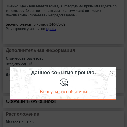
Именно здесь начинается комедия, которую мы привыкли видеть по
телевизору. Здесь нет редактуры, поэтому stand up - комик
максимально искренний и непредсказуемый.
Бронь столиков по номеру 240-83-59
Регистрация участников
здесь
Дополнительная информация
Стоимость билетов:
Вход свободный
Данное событие прошло.
Дата:
🤔
13 сентября в 20:00
Вернуться к событиям
Сообщить об ошибке
Расположение
Место:
Наш Паб