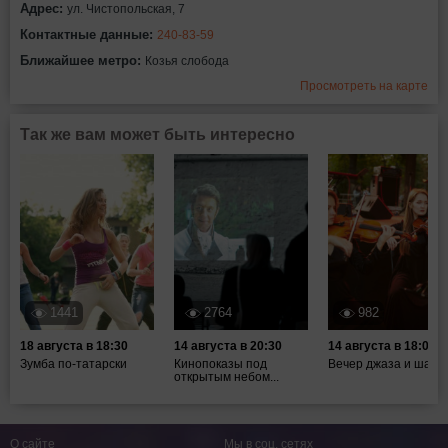
Адрес:
ул. Чистопольская, 7
Контактные данные:
240-83-59
Ближайшее метро:
Козья слобода
Просмотреть на карте
Так же вам может быть интересно
1441
2764
982
18 августа в 18:30
14 августа в 20:30
14 августа в 18:00
Зумба по-татарски
Кинопоказы под
Вечер джаза и шахм
открытым небом...
О сайте
Мы в соц. сетях