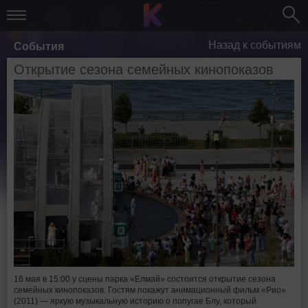
Назад к событиям
События
Открытие сезона семейных кинопоказов
16 мая в 15:00 у сцены парка «Елмай» состоится открытие сезона
семейных кинопоказов. Гостям покажут анимационный фильм «Рио»
(2011) — яркую музыкальную историю о попугае Блу, который