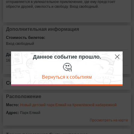
отправляется в увлекательное приключение, где ему предстоит
обрести друзей, смелость и свободу. Вход свободный.
Дополнительная информация
Стоимость билетов:
Вход свободный
Дата:
Данное событие прошло.
16 мая в 15:00
🤔
Вернуться к событиям
Сообщить об ошибке
Расположение
Место:
Новый детский парк Елмай на Кремлёвской набережной
Адрес:
Парк Елмай
Просмотреть на карте