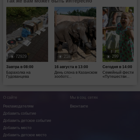
Так же вам может быть интересно
72929
218
299
Завтра в 08:00
16 августа в 13:00
Сегодня в 14:00
Барахолка на
День слона в Казанском
Семейный фестивал
Гудованцева
зооботс...
«Путешестви...
О сайте
Мы в соц. сетях
Рекламодателям
Вконтакте
Добавить событие
Добавить детское событие
Добавить место
Добавить детское место