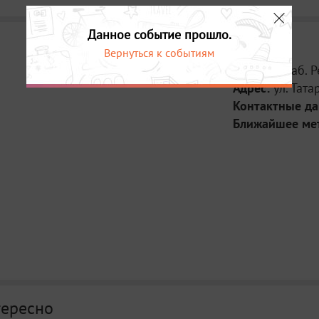
Данное событие прошло.
Вернуться к событиям
Место:
Штаб. 
Адрес:
ул. Тата
Контактные д
Ближайшее ме
тересно