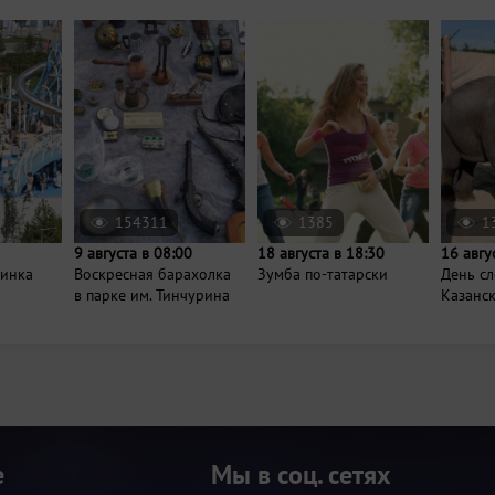
154311
1385
1
9 августа в 08:00
18 августа в 18:30
16 авгу
ринка
Воскресная барахолка
Зумба по-татарски
День сл
в парке им. Тинчурина
Казанс
е
Мы в соц. сетях