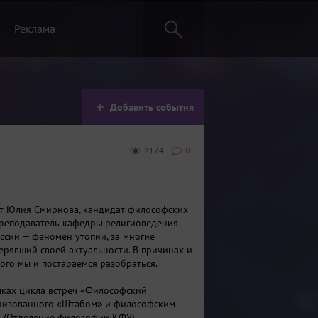
Реклама
Добавить события
2174
0
т Юлия Смирнова, кандидат философских
преподаватель кафедры религиоведения
уссии — феномен утопии, за многие
терявший своей актуальности. В причинах и
того мы и постараемся разобраться.
мках цикла встреч «Философский
анизованного «Штабом» и философским
» (Отделение философии КФУ).