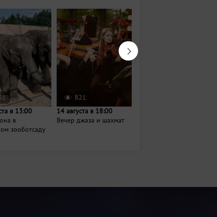
31
821
5994
ста в 13:00
14 августа в 18:00
22 августа в 11:00
она в
Вечер джаза и шахмат
Яблочный спас в парке
ком зооботсаду
имени Урицкого