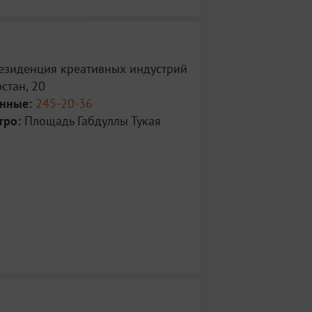
Резиденция креативных индустрий
рстан, 20
анные:
245-20-36
тро:
Площадь Габдуллы Тукая