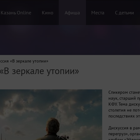
 Казань Online
Кино
Афиша
Места
С детьми
ссия «В зеркале утопии»
«В зеркале утопии»
Спикером стане
наук, старший 
КФУ. Тема диск
столетия не по
последствиях э
Дискуссия в ра
перегруз», орг
клубом «Эйдос