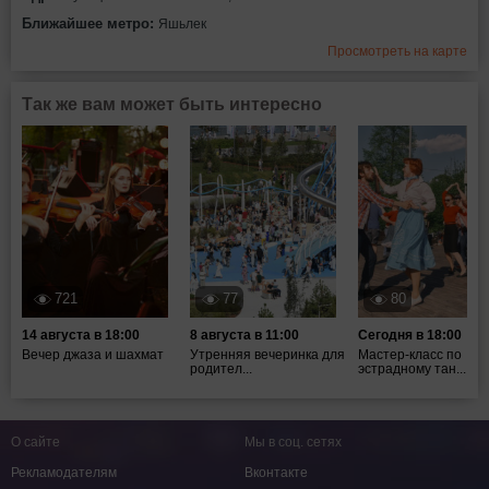
Ближайшее метро:
Яшьлек
Просмотреть на карте
Так же вам может быть интересно
721
77
80
14 августа в 18:00
8 августа в 11:00
Сегодня в 18:00
Вечер джаза и шахмат
Утренняя вечеринка для
Мастер-класс по
родител...
эстрадному тан...
О сайте
Мы в соц. сетях
Рекламодателям
Вконтакте