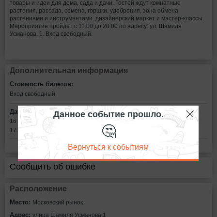
товары и идеи для дома, сада и дачи. Гостей ждут комнатные
растения, рассада, семена, горшки, удобрения, зона обмена
растениями и инструментами, дизайнерский маркет и мастер-классы.
Мероприятие пройдет с 11:00 до 20:00 по адресу: ул. Шамиля
Усманова, 1. Вход свободный.
Дополнительная информация
Стоимость билетов:
Вход свободный
Данное событие прошло.
Дата:
16 мая в 11:00
🤔
17 мая в 11:00
Вернуться к событиям
Сообщить об ошибке
Расположение
Место:
Московский рынок
Адрес:
улица Шамиля Усманова,1