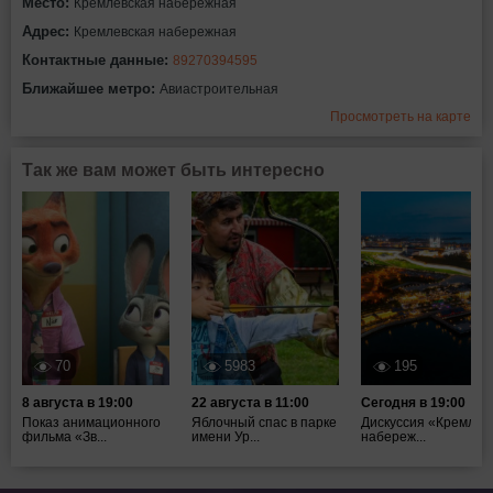
Место:
Кремлевская набережная
Адрес:
Кремлевская набережная
Контактные данные:
89270394595
Ближайшее метро:
Авиастроительная
Просмотреть на карте
Так же вам может быть интересно
70
5983
195
8 августа в 19:00
22 августа в 11:00
Сегодня в 19:00
Показ анимационного
Яблочный спас в парке
Дискуссия «Кремлев
фильма «Зв...
имени Ур...
набереж...