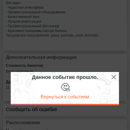
Вас ждет:
- Чудесная атмосфера
- Профессиональное оборудование
- Качественный звук
- Лучшие композиции
- Профессиональный фотограф
- Красивые панорамы города Казань
Танцуем все направления: salsa, bachata, zouk, kizomba.
Дополнительная информация
Стоимость билетов:
Вход свободный
Данное событие прошло.
Дата:
🤔
11 августа в 18:00
Вернуться к событиям
Сообщить об ошибке
Расположение