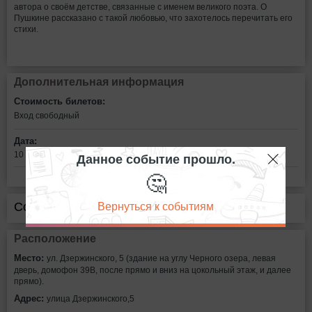
автора о своём детстве, связанные с именем великого поэта. О
Пушкине рассказано с такой любовью, что захотелось перечитать его
стихи.
Дополнительная информация
Стоимость билетов:
Вход свободный
Дата:
Данное событие прошло.
10 февраля в 19:00
🤔
Вернуться к событиям
Сообщить об ошибке
Расположение
Место:
ул. Дзержинского, 5 (здание на углу Черного озера, левая
дверь, домофон 39В, после прямо и вниз на цокольный этаж, и далее
прямо).
Адрес:
улица Дзержинского,5