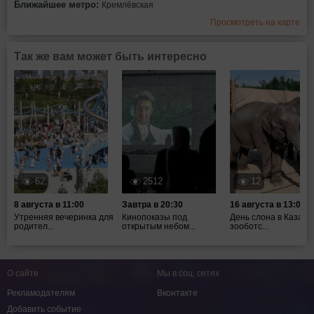
Ближайшее метро:
Кремлёвская
Просмотреть на карте
Так же вам может быть интересно
62
2512
12
8 августа в 11:00
Завтра в 20:30
16 августа в 13:00
Утренняя вечеринка для
Кинопоказы под
День слона в Казанс
родител...
открытым небом...
зооботс...
О сайте
Мы в соц. сетях
Рекламодателям
Вконтакте
Добавить событие