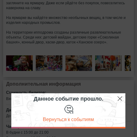
загляните на ярмарку. Даже если уйдёте без покупок, повеселитесь
наверняка на славу.
На ярмарке вы найдёте множество необычных вещиц, в том числе и
изделия народных промыслов.
На территории ипподрома созданы различные развлекательные
объекты. Среди них: детский майдан, детские горки «Соколиная
башня», конный двор, хаски-двор, каток «Ханское озеро».
Дополнительная информация
Стоимость билетов:
Данное событие прошло.
Вход свободный
🤔
Дата:
До 15 января
Вернуться к событиям
Часы работы:
В будни с 15:00 до 21:00