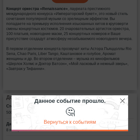
Концерт оркестра «Renaissance»
, лауреата престижного
международного конкурса «Императорский букет», это новый стиль
сочетания популярной музыки со зрелищным эффектом. Вы
попадаете на премьеру исполнения изысканных хитов в круговерти
смены концертных костюмов. 20 очаровательных артисток оркестра,
100 платьев, новогодние маски, 25 концертных номеров и Ваше
присутствие создадут атмосферу незабываемого новогоднего вечера.
В первом отделении концерта прозвучат хиты Астора Пьяццоллы Rio
Sena, Chao Paris, Liber Tango, Каштановое и голубое, Аромат
женщины и др. Во втором отделении – музыка из кинофильмов
«Шерлок Холмс и Доктор Ватсон», «Мой ласковый и нежный зверь»,
«Завтрак у Тифанни».
Дополнительная информация
Данное событие прошло.
Стоимость билетов:
🤔
500 - 800
рублей
Вернуться к событиям
Дата:
8 января в 18:00