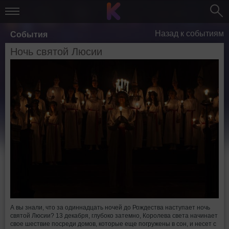
Назад к событиям
События
Ночь святой Люсии
А вы знали, что за одиннадцать ночей до Рождества наступает ночь
святой Люсии? 13 декабря, глубоко затемно, Королева света начинает
свое шествие посреди домов, которые еще погружены в сон, и несет с