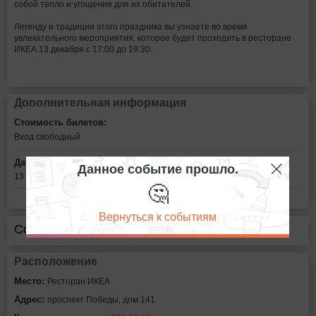
собой тепло и угощения для их обитателей.
Легенду и традиции этого праздника вы узнаете во время
увлекательного мероприятия, которое будет проходить в ресторане
ИКЕА 13 декабря с 17:00 до 19:30.
Дополнительная информация
Стоимость билетов:
Вход свободный
Дата:
Данное событие прошло.
13 декабря в 17:00
🤔
Вернуться к событиям
Сообщить об ошибке
Расположение
Место:
Ресторан ИКЕА
Адрес:
проспект Победы, дом 141