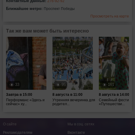
Контактные данные:
276-92-92
Ближайшее метро:
Проспект Победы
Просмотреть на карте
Так же вам может быть интересно
33
95
161
Завтра в 15:00
8 августа в 11:00
8 августа в 14:00
Перформанс «Здесь и
Утренняя вечеринка для
Семейный фестивал
сейчас» ху...
родител...
«Путешестви...
О сайте
Мы в соц. сетях
Рекламодателям
Вконтакте