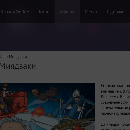
 Казань Online
Кино
Афиша
Места
С детьми
 Хаяо Миядзаки
 Миядзаки
Его имя знает в
анимацией. В п
Диснеем». Вели
современности.
замечательных 
пересматривают
13 января пока
основателя зна