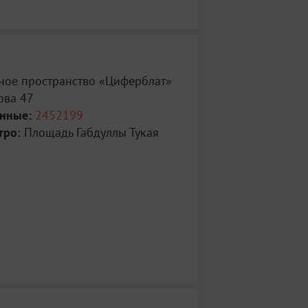
ное пространство «Циферблат»
ова 47
анные:
2452199
тро:
Площадь Габдуллы Тукая