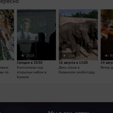
тересно
2628
168
8
Сегодня в 20:30
16 августа в 13:00
14 авгу
иваль
Кинопоказы под
День слона в
Вечер д
ви по
открытым небом в
Казанском зооботсаду
Кремле