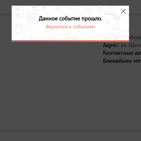
Данное событие прошло.
Вернуться к событиям
Место:
Свобод
Адрес:
ул. Щап
Контактные д
Ближайшее ме