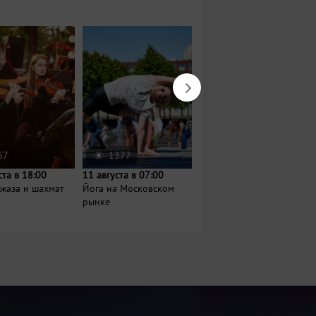
67
1377
154319
ста в 18:00
11 августа в 07:00
9 августа в 08:00
жаза и шахмат
Йога на Московском
Воскресная барахолка
рынке
в парке им. Тинчурина