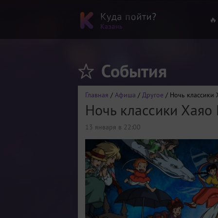
🔥
События
Главная
/
Афиша
/
Другое
/ Ночь классики
Ночь классики Хаяо
13 января в 22:00