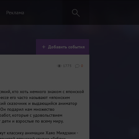
Реклама
Добавить события
1775
0
сякий, кто хоть немного знаком с японской
рессе его часто называют «японским
кий сказочник и выдающийся аниматор
 Он подарил нам множество
работ, которые с удовольствием
 дети и взрослые по всему миру.
жут классику анимации Хаяо Миядзаки -
менитой японской студии «Гибли»,