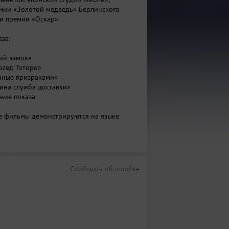
мии «Золотой медведь» Берлинского
и премии «Оскар».
за:
чий замок»
сосед Тоторо»
енные призраками»
мина служба доставки»
ание показа
все фильмы демонстрируются на языке
сскими субтитрами.
Сообщить об ошибке