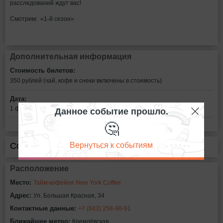
расследований ждут вас!
Смотрим: «1-й сезон»
Дополнительная информация
Стоимость билетов:
350 рублей (чай, кофе и снеки включены в стоимость)
Дата:
Данное событие прошло.
1 февраля в 23:00
🤔
Вернуться к событиям
Сообщить об ошибке
Расположение
Место:
Тайм-кофейня New York Coffee
Адрес:
Ул. Большая Красная, 34
Контактные данные:
+7 (843) 258-90-91
Ближайшее метро:
Кремлёвская