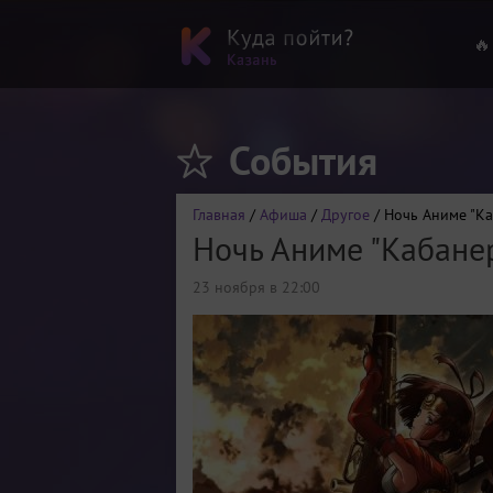
🔥
События
Главная
/
Афиша
/
Другое
/ Ночь Аниме "Ка
Ночь Аниме "Кабане
23 ноября в 22:00