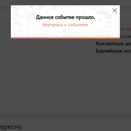
Данное событие прошло.
Вернуться к событиям
Место:
Тайм-ко
Адрес:
Ул. Боль
Контактные д
Ближайшее ме
тересно