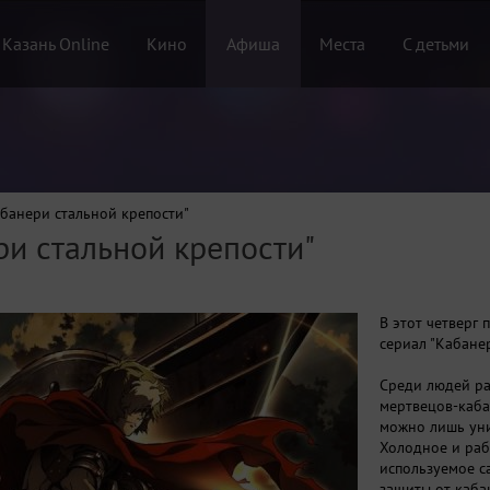
 Казань Online
Кино
Афиша
Места
С детьми
банери стальной крепости"
ри стальной крепости"
В этот четверг
сериал "Кабане
Среди людей ра
мертвецов-каба
можно лишь уни
Холодное и раб
используемое с
защиты от каба