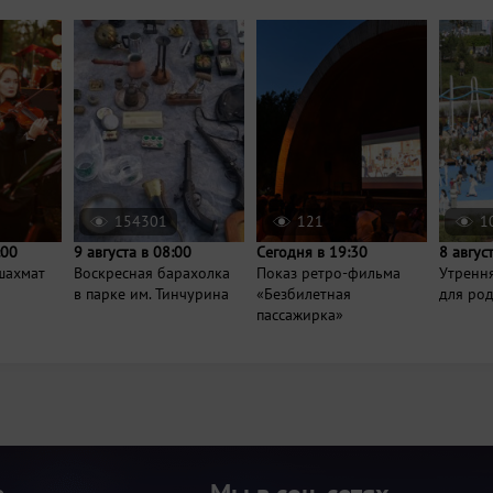
154301
121
1
:00
9 августа в 08:00
Сегодня в 19:30
8 авгус
шахмат
Воскресная барахолка
Показ ретро-фильма
Утренн
в парке им. Тинчурина
«Безбилетная
для ро
пассажирка»