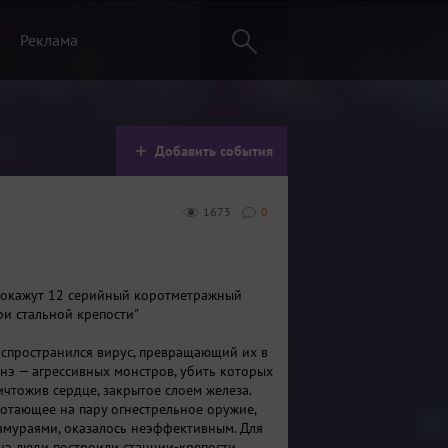
Реклама
Добавить события
1673
0
 покажут 12 серийный коротметражный
ри стальной крепости"
спространился вирус, превращающий их в
нэ — агрессивных монстров, убить которых
чтожив сердце, закрытое слоем железа.
отающее на пару огнестрельное оружие,
амураями, оказалось неэффективным. Для
нэ люди построили станции-крепости,