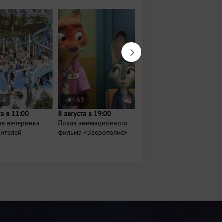
04
69
2551
та в 11:00
8 августа в 19:00
Завтра в 20:30
яя вечеринка
Показ анимационного
Кинопоказы под
дителей
фильма «Зверополис»
открытым небом в
Кремле