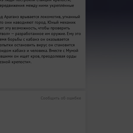
передвижения между ними укреплённые
д Араганэ врывается локомотив, угнанный
чего они наводняют город. Юный механик
ет эту возможность, чтобы проверить
вол» — разработанное им оружие. Ему это
ремя борьбы с кабанэ он оказывается
попытки остановить вирус он становится
ридом кабанэ и человека. Вместе с Мумэй
вшими он ищет кров, преодолевая орды
езной крепости».
Сообщить об ошибке