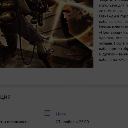
используя для 
локомотивы.
Однажды в горо
кабанэ, из-за 
Икома использу
«Пронзающий ст
удаётся, но в в
укушен. После 
кабанэри — гиб
и другими выжи
кабанэ на «Жел
ция
Дата
ены в стоимость
23 ноября в 22:00