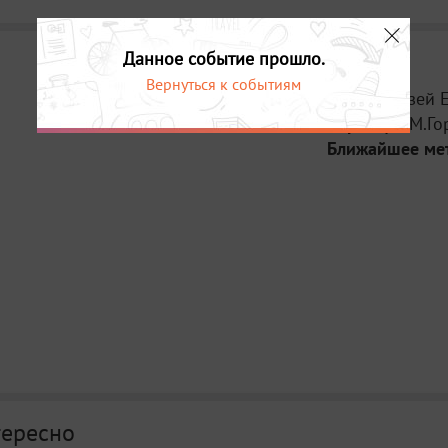
Данное событие прошло.
Вернуться к событиям
Место:
Музей Е
Адрес:
ул. М.Го
Ближайшее ме
тересно