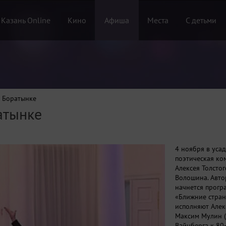
 Казань Online
Кино
Афиша
Места
С детьми
в Боратынке
атынке
4 ноября в усад
поэтическая ком
Алексея Толсто
Волошина. Автор
начнется прогр
«Ближние стран
исполняют Алек
Максим Мулин (
Вайнберга к 80