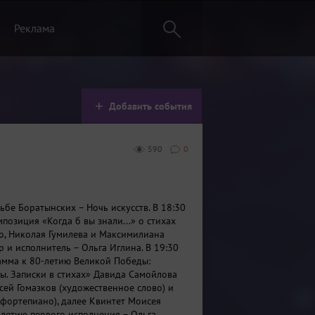
Реклама
Добавить события
590
0
ьбе Боратынских – Ночь искусств. В 18:30
позиция «Когда б вы знали...» о стихах
го, Николая Гумилева и Максимилиана
 и исполнитель – Ольга Иглина. В 19:30
амма к 80-летию Великой Победы:
ы. Записки в стихах» Давида Самойлова
сей Гомазков (художественное слово) и
фортепиано), далее Квинтет Моисея
-летию первого исполнения – Ольга