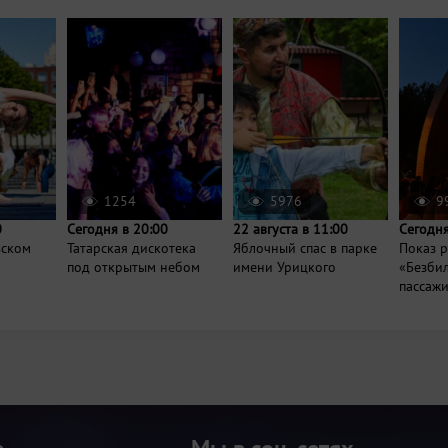
1254
5976
9
0
Сегодня в 20:00
22 августа в 11:00
Сегодня
вском
Татарская дискотека
Яблочный спас в парке
Показ 
под открытым небом
имени Урицкого
«Безби
пассаж