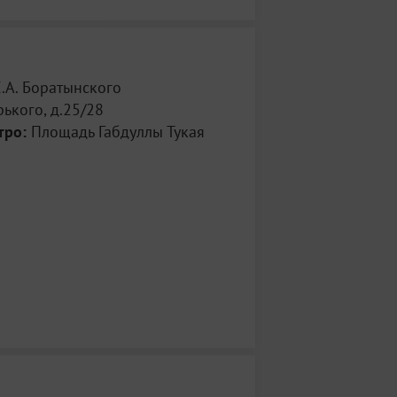
.А. Боратынского
рького, д.25/28
тро:
Площадь Габдуллы Тукая