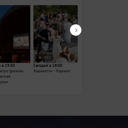
9
892
6695
 в 19:30
Сегодня в 18:00
Завтра в 16:00
ретро-фильма
Хәрәкәттә – бәрәкәт
Праздничные скачки и
летная
бега на Казанском
ирка»
ипподроме