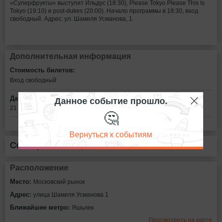
«Суперфрукты» выступят Ильдус (18:30), Please Tokyo Please This Is
Tokyo (19:10) и post-dukes (20:00). Начало программы в 18:30, вход
свободный. Адрес: ул. Шамиля Усманова, 1.
Дополнительная информация
Стоимость билетов:
Вход свободный
Данное событие прошло.
Дата:
21 мая в 18:00
🤔
Вернуться к событиям
Сообщить об ошибке
Расположение
Место:
Московский рынок
Адрес:
улица Шамиля Усманова 1
Ближайшее метро:
Яшьлек
Просмотреть на карте