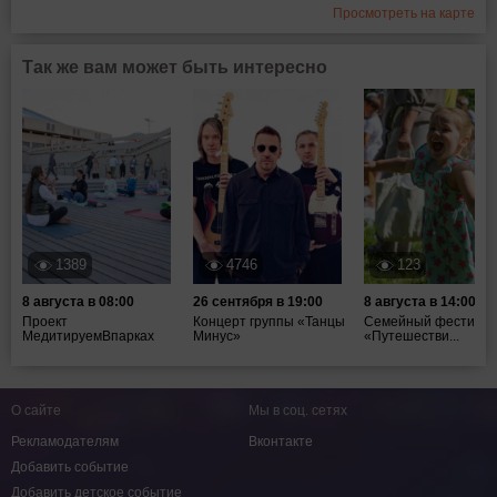
Просмотреть на карте
Так же вам может быть интересно
1389
4746
123
8 августа в 08:00
26 сентября в 19:00
8 августа в 14:00
Проект
Концерт группы «Танцы
Семейный фестивал
МедитируемВпарках
Минус»
«Путешестви...
О сайте
Мы в соц. сетях
Рекламодателям
Вконтакте
Добавить событие
Добавить детское событие