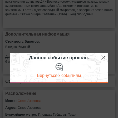
выступления артистов ДК «Вознесенское», учащихся музыкальных и
художественных школ, ансамбля «Арлекино» и интерактив со
зрителями. Гостей ждет свободный микрофон, а завершит вечер показ
фильма «Сказка о царе Салтане» (1966). Вход свободный.
Дополнительная информация
Стоимость билетов:
Вход свободный
Данное событие прошло.
Дата:
6 июня в 19:00
🤔
Вернуться к событиям
Сообщить об ошибке
Расположение
Место:
Сквер Аксенова
Адрес:
Сквер Аксенова
Ближайшее метро:
Площадь Габдуллы Тукая