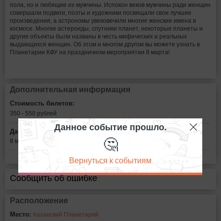
пола, но и любящие их мужчины. Испокон веков мужчины ради женщин
совершали подвиги, поэты и художники посвящали свои лучшие
произведения, а астрономы увековечили многие женские имена в
космосе. Многие астероиды, спутники планет, некоторые планеты и
другие объекты были названы в честь мифических и реальных
выдающихся женщин. Об этом и многом другом вы можете узнать в
Планетарии КФУ на праздничном мероприятии 8 марта!
Дополнительная информация
Стоимость билетов:
350 - 550
рублей
Данное событие прошло.
Дата:
🤔
8 марта в 16:30
Вернуться к событиям
Сообщить об ошибке
Расположение
Место:
Казанский Планетарий