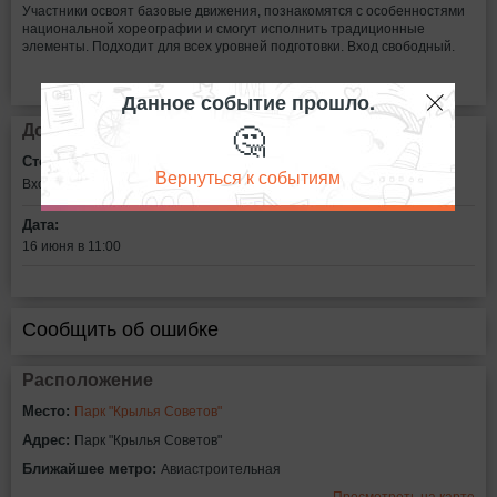
Участники освоят базовые движения, познакомятся с особенностями
национальной хореографии и смогут исполнить традиционные
элементы. Подходит для всех уровней подготовки. Вход свободный.
Данное событие прошло.
🤔
Дополнительная информация
Стоимость билетов:
Вернуться к событиям
Вход свободный
Дата:
16 июня в 11:00
Сообщить об ошибке
Расположение
Место:
Парк "Крылья Советов"
Адрес:
Парк "Крылья Советов"
Ближайшее метро:
Авиастроительная