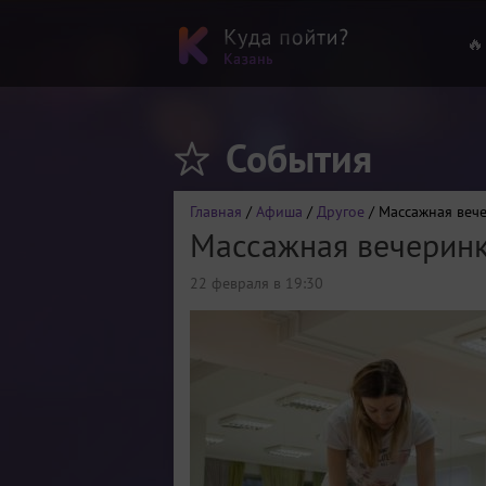
🔥
События
Главная
/
Афиша
/
Другое
/ Массажная веч
Массажная вечерин
22 февраля в 19:30