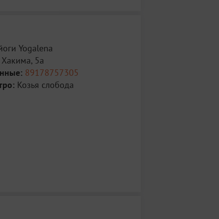
йоги Yogalena
 Хакима, 5а
анные:
89178757305
тро:
Козья слобода