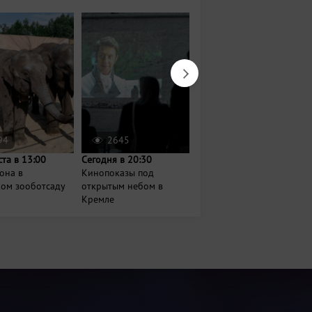
94
2645
6002
ста в 13:00
Сегодня в 20:30
22 августа в 11:00
она в
Кинопоказы под
Яблочный спас в парке
ком зооботсаду
открытым небом в
имени Урицкого
Кремле