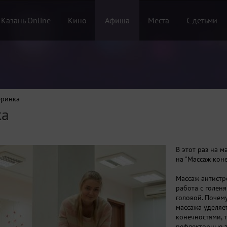
 Казань Online
Кино
Афиша
Места
С детьми
еринка
ка
В этот раз на 
на "Массаж коне
Массаж антистре
работа с голеня
головой. Почем
массажа уделяе
конечностями, 
рефлекторные з