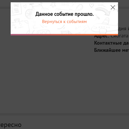
Данное событие прошло.
Вернуться к событиям
Место:
Студия 
Адрес:
Сибгата
Контактные д
Ближайшее ме
тересно