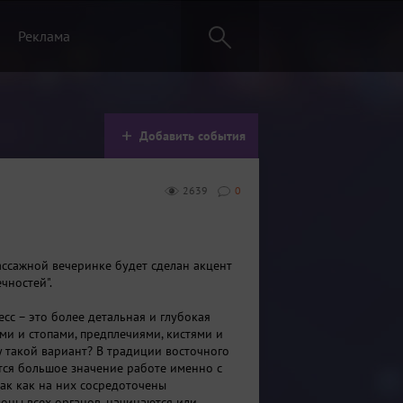
Реклама
Добавить события
2639
0
массажной вечеринке будет сделан акцент
чностей".
сс – это более детальная и глубокая
ми и стопами, предплечиями, кистями и
у такой вариант? В традиции восточного
тся большое значение работе именно с
так как на них сосредоточены
оны всех органов, начинаются или