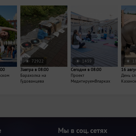
72922
1439
1
:00
Завтра в 08:00
Сегодня в 08:00
16 авгу
вском
Барахолка на
Проект
День сл
Гудованцева
МедитируемВпарках
Казанс
е
Мы в соц. сетях