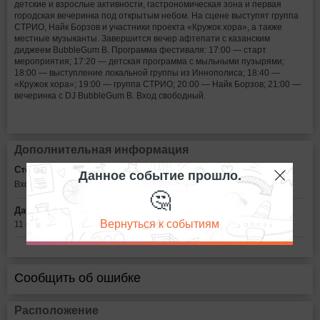
детские и взрослые активности, гастрономическая зона и первая
городская вечеринка под открытым небом. На сцене выступят группа
СТРИО, Найк Борзов и участники проекта «Кружок хора», а также
местные музыканты. Завершится вечер афтепати с казанским
диджеем BubbleGum B. Программа фестиваля: 17:00 — старт
мероприятия; 17:20 — детская программа с мыльными пузырями;
18:00 — выступление локальной группы из Иннополиса; 18:40 —
«Кружок хора»; 19:00 — группа СТРИО; 20:00 — Найк Борзов; 21:00 —
вечеринка с DJ BubbleGum B. Вход свободный.
Дополнительная информация
Стоимость билетов:
Данное событие прошло.
Вход свободный
🤔
Дата:
Вернуться к событиям
11 июня в 17:00
Сообщить об ошибке
Расположение