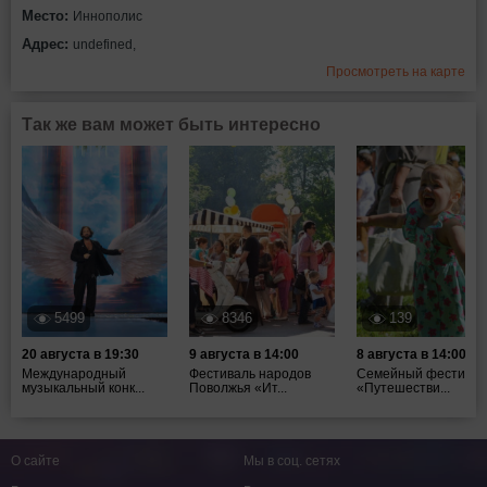
Место:
Иннополис
Адрес:
undefined,
Просмотреть на карте
Так же вам может быть интересно
5499
8346
139
20 августа в 19:30
9 августа в 14:00
8 августа в 14:00
Международный
Фестиваль народов
Семейный фестивал
музыкальный конк...
Поволжья «Ит...
«Путешестви...
О сайте
Мы в соц. сетях