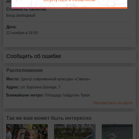
Дополнительная информация
Стоимость билетов:
Вход свободный
Дата:
22 ноября в 19:30
Сообщить об ошибке
Расположение
Место:
Центр современной культуры «Смена»
Адрес:
ул. Бурхана Шахиди, 7
Ближайшее метро:
Площадь Габдуллы Тукая
Просмотреть на карте
Так же вам может быть интересно