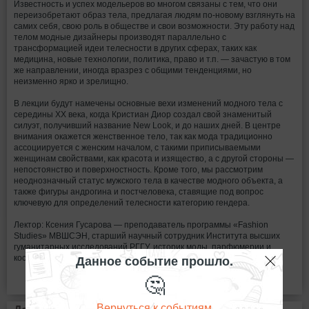
Известность и успех модельеров во многом связаны с тем, что они
переизобретают образ тела, предлагая людям по-новому взглянуть на
самих себя, свою роль в обществе и свои возможности. Эту работу над
телом модные дизайнеры производят параллельно с
трансформацией идеи телесности в других сферах, таких как
медицина, новые технологии, политика, право и т.п. — зачастую в том
же направлении, иногда вразрез с общими тенденциями, но
неизменно ярко и зрелищно.
В лекции будут намечены основные вехи изменений модного тела с
середины XX века, когда Кристиан Диор создал свой знаменитый
силуэт, получивший название New Look, и до наших дней. В центре
внимания окажется женственное тело, так как мода традиционно
ассоциируется с женским началом, с такими приписываемыми
женщинам свойствами, как красота и изящество, а с другой стороны —
непостоянство и поверхностность. Кроме того, мы рассмотрим
неоднозначный статус мужского тела в качестве модного объекта, а
также фигуры андрогина и постчеловека, ставящие под вопрос
ключевую для определений телесности категорию гендера.
Лектор: Ксения Гусарова — преподаватель программы «Fashion
Studies» МВШСЭН, старший научный сотрудник Института высших
гуманитарных исследований РГГУ, историк моды, парфюмерии и
Данное событие прошло.
косметики.
🤔
Вернуться к событиям