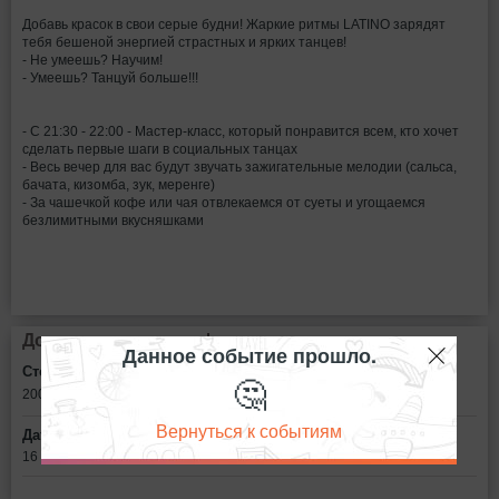
Добавь красок в свои серые будни! Жаркие ритмы LATINO зарядят
тебя бешеной энергией страстных и ярких танцев!
- Не умеешь? Научим!
- Умеешь? Танцуй больше!!!
- С 21:30 - 22:00 - Мастер-класс, который понравится всем, кто хочет
сделать первые шаги в социальных танцах
- Весь вечер для вас будут звучать зажигательные мелодии (сальса,
бачата, кизомба, зук, меренге)
- За чашечкой кофе или чая отвлекаемся от суеты и угощаемся
безлимитными вкусняшками
Дополнительная информация
Данное событие прошло.
Стоимость билетов:
🤔
200
рублей
Вернуться к событиям
Дата:
16 ноября в 21:30