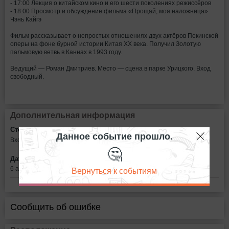
- 17:00 Лекция о китайском кино и его шести поколениях режиссёров
- 18:00 Просмотр и обсуждение фильма «Прощай, моя наложница»
Чэнь Кайгэ
Фильм рассказывает о непростых отношениях двух актёров Пекинской
оперы на фоне бурной истории Китая XX века. Получил Золотую
пальмовую ветвь в Каннах в 1993 году.
Ведущий — Роман Дмитриев. Место — сцена в парке Урицкого. Вход
свободный.
Дополнительная информация
Стоимость билетов:
Данное событие прошло.
Вход свободный
🤔
Дата:
Вернуться к событиям
6 августа в 17:00
Сообщить об ошибке