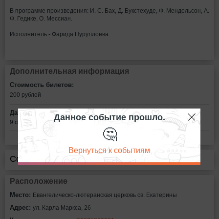
В программе произведения: И. С. Бах, Д. Букстехуде, Ф. Мендельсон, А.
Ф. Гедике, О. Мессиан.
Исполнитель - Фарида Нуруллоева
Дополнительная информация
Стоимость билетов:
200
рублей
Дата:
Данное событие прошло.
9 сентября в 17:00
🤔
Вернуться к событиям
Сообщить об ошибке
Расположение
Место:
Евангелическо-лютеранская церковь св. Екатерины
Адрес:
ул. Карла Маркса, 26