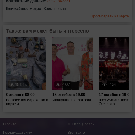
Контактные данные:
89871863231
Ближайшее метро:
Кремлёвская
Просмотреть на карте
Так же вам может быть интересно
154357
2007
1136
Сегодня в 08:00
18 октября в 19:00
17 октября в 19:00
Воскресная барахолка в
Иванушки International
Шоу Avatar Cinematic
парке и...
Orchestra...
О сайте
Мы в соц. сетях
Рекламодателям
Вконтакте