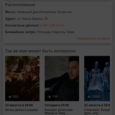
Расположение
Место:
Немецкий Дом Республики Татарстан
Адрес:
ул. Карла Маркса, 26
Контактные данные:
8-987-186-32-31
Ближайшее метро:
Площадь Габдуллы Тукая
Просмотреть на карте
Так же вам может быть интересно
918
749
14440
14 августа в 18:00
Сегодня в 20:00
25 августа в 18:00
Вечер джаза и шахмат
Концерт-дискотека
Спектакль "Безумны
Фирдуса Тяма...
день, или...