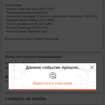
В программе:
- Иоганн Себастьян Бах (1685-1750)
- Пассакалья до минор BWV 582
- Хоральная прелюдия "O Mensch, bewein dein Sünde gross" BWV 622
- Фридрих Юлиус Ройбке (1834-1858)
- Соната до минор на 94-ый псалом
- Антонио Вивальди (1678-1741)
- Весна из цикла "Времена года"
Играть для вас будет Карина Горбанова
Дополнительная информация
Стоимость билетов:
Данное событие прошло.
200
рублей
🤔
Дата:
22 апреля в 17:00
Вернуться к событиям
Сообщить об ошибке