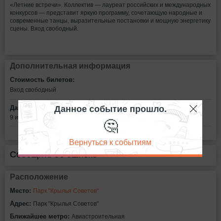
«Летние встречи». Коллектив — лауреат российских и международных
конкурсов — представит яркую программу, сочетающую народные и
современные танцы, выразительные постановки и мощную энергетику
сцены. Вход свободный.
Дополнительная информация
Стоимость билетов:
Вход свободный
Данное событие прошло.
Дата:
9 июня в 18:00
🤔
Вернуться к событиям
Сообщить об ошибке
Расположение
Место:
Парк "Крылья Советов"
Адрес:
Парк "Крылья Советов"
Ближайшее метро:
Авиастроительная