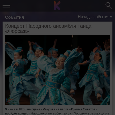
Назад к событиям
События
Концерт Народного ансамбля танца
«Форсаж»
9 июня в 18:00 на сцене «Ракушка» в парке «Крылья Советов»
пройдёт концерт Народного ансамбля танца «Форсаж» в рамках цикла