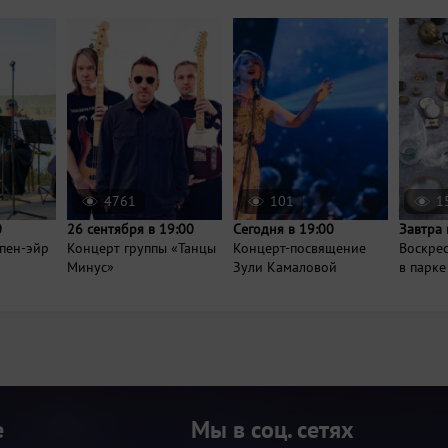
4761
101
1
0
26 сентября в 19:00
Сегодня в 19:00
Завтра 
пен-эйр
Концерт группы «Танцы
Концерт-посвящение
Воскре
Минус»
Зули Камаловой
в парке
е
Мы в соц. сетях