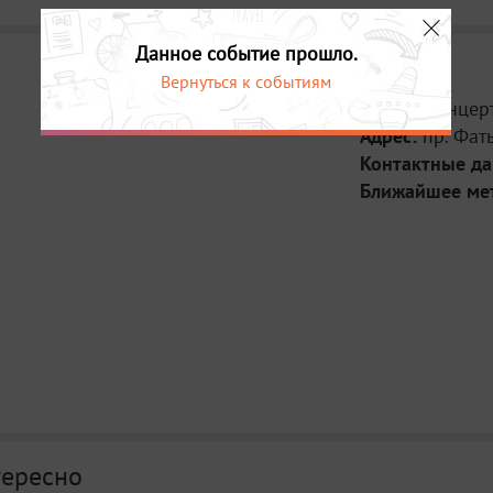
Данное событие прошло.
Вернуться к событиям
Место:
Концерт
Адрес:
пр. Фат
Контактные д
Ближайшее ме
тересно