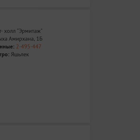
- холл "Эрмитаж"
ыха Амирхана, 1Б
анные:
2-495-447
тро:
Яшьлек