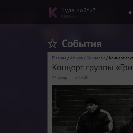
🔥
События
Главная
/
Афиша
/
Концерты
/ Концерт гру
Концерт группы «Гри
26 февраля в 19:00