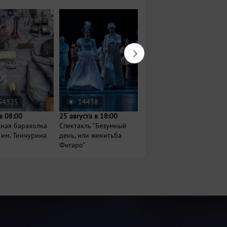
54325
14438
887
в 08:00
25 августа в 18:00
14 августа в 18:00
сная барахолка
Спектакль "Безумный
Вечер джаза и шахмат
 им. Тинчурина
день, или женитьба
Фигаро"