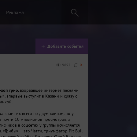
Реклама
Добавить события
9697
0
-хоп трио
, взорвавшее интернет песнями
», впервые выступит в Казани и сразу с
инкой.
 знает их всего по двум клипам, но у
 почти 10 миллионов просмотров, а
исчиков в соцсетях у группы исчисляется
. «Грибы» — это Чатти, триумфатор Pit Bull
 и рулевой лейбла Kruzheva Юрий Бардаш.