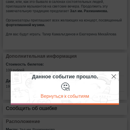
сами, или, как это бывало в салонах состоятельных людей,
приглашали музыкантов на светские вечера. Продолжить эту
замечательную традицию предлагает
Зал им. Рахманинова.
Организаторы приглашают всех желающих на концерт, посвященный
фортепианной музики.
Для вас будут играть: Тагир Камальтдинов и Екатерина Михайлова
Дополнительная информация
Стоимость билетов:
100
рублей
Данное событие прошло.
Дата:
🤔
19 ноября в 18:30
Вернуться к событиям
Сообщить об ошибке
Расположение
Место:
Зал им. Рахманинова