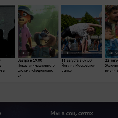
30
1383
6
0
Завтра в 19:00
11 августа в 07:00
22 авгу
д
Показ анимационного
Йога на Московском
Яблочны
м в
фильма «Зверополис
рынке
имени 
2»
е
Мы в соц. сетях