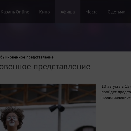
 Казань Online
Кино
Афиша
Места
С детьми
еобыкновенное представление
новенное представление
10 августа в 15
пройдет предст
представление»