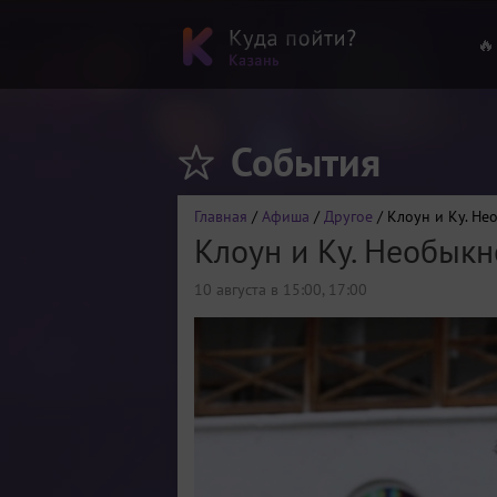
🔥
События
Главная
/
Афиша
/
Другое
/ Клоун и Ку. Н
Клоун и Ку. Необык
10 августа в 15:00, 17:00