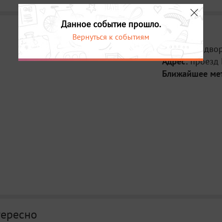
Данное событие прошло.
Вернуться к событиям
Место:
Во дво
Адрес:
проезд 
Ближайшее ме
тересно