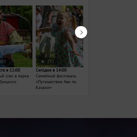
003
251
198
ста в 11:00
Сегодня в 14:00
16 августа в 13:00
й спас в парке
Семейный фестиваль
День слона в
Урицкого
«Путешествие Ави по
Казанском зооботсаду
Казани»