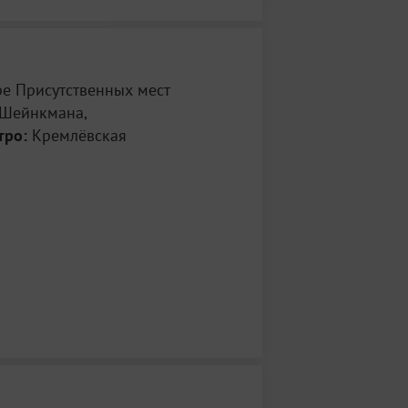
ре Присутственных мест
Шейнкмана,
тро:
Кремлёвская