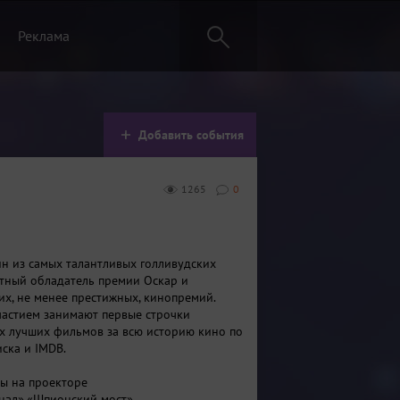
Реклама
Добавить события
1265
0
ин из самых талантливых голливудских
атный обладатель премии Оскар и
их, не менее престижных, кинопремий.
частием занимают первые строчки
х лучших фильмов за всю историю кино по
ска и IMDB.
ы на проекторе
нал»,«Шпионский мост»