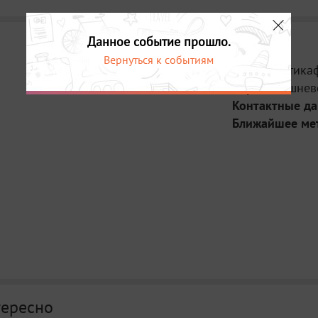
Данное событие прошло.
Вернуться к событиям
Место:
Антика
Адрес:
Вишневс
Контактные д
Ближайшее ме
тересно