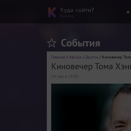
🔥
События
Главная
/
Афиша
/
Другое
/ Киновечер Том
Киновечер Тома Хэн
24 мая в 19:00