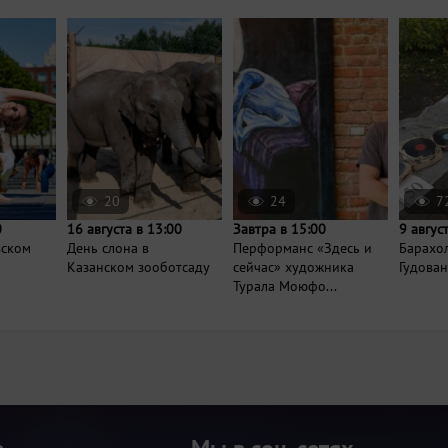
20
24
7
0
16 августа в 13:00
Завтра в 15:00
9 авгус
вском
День слона в
Перформанс «Здесь и
Барахо
Казанском зооботсаду
сейчас» художника
Гудова
Турала Моюфо...