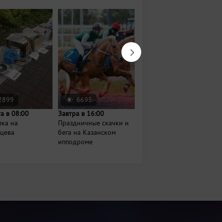
2899
6695
85
та в 08:00
Завтра в 16:00
Сегодня в 18:00
лка на
Праздничные скачки и
Мастер-класс по
нцева
бега на Казанском
эстрадному танцу
ипподроме