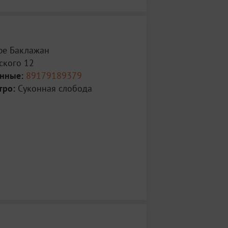
фе Баклажан
кого 12
анные:
89179189379
тро:
Суконная слобода