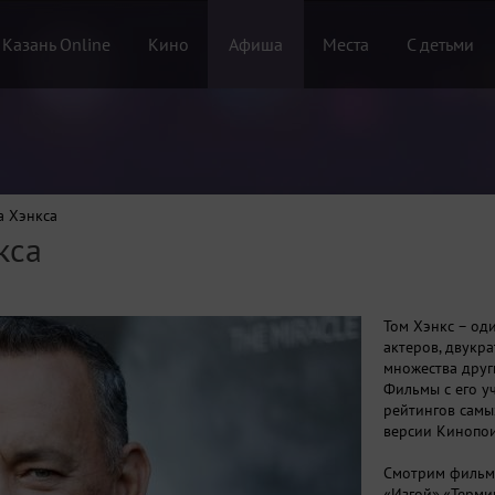
 Казань Online
Кино
Афиша
Места
С детьми
а Хэнкса
кса
Том Хэнкс – од
актеров, двукр
множества друг
Фильмы с его у
рейтингов самы
версии Кинопои
Смотрим фильм
«Изгой»,«Терми