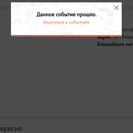
Данное событие прошло.
Вернуться к событиям
Место:
Антика
Адрес:
ул. Виш
Ближайшее ме
тересно