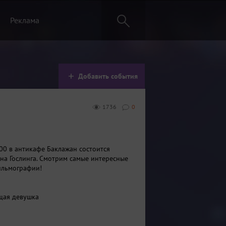
Реклама
Добавить события
1736
0
:00 в антикафе Баклажан состоится
на Гослинга. Смотрим самые интересные
ильмографии!
ящая девушка