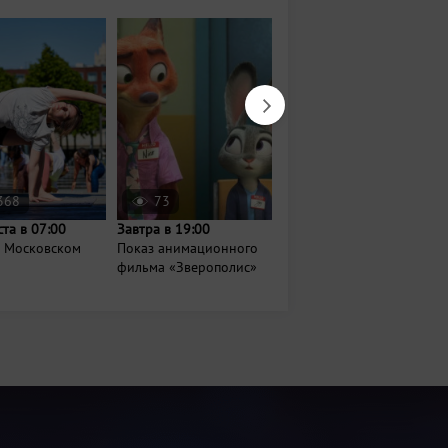
368
73
1412
ста в 07:00
Завтра в 19:00
Завтра в 08:00
а Московском
Показ анимационного
Проект
фильма «Зверополис»
МедитируемВпарках