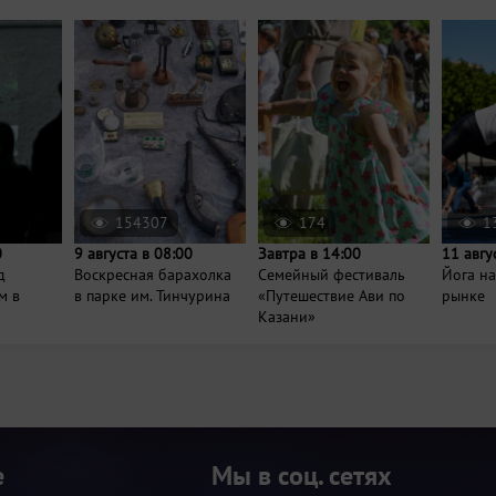
154307
174
1
0
9 августа в 08:00
Завтра в 14:00
11 авгу
д
Воскресная барахолка
Семейный фестиваль
Йога н
м в
в парке им. Тинчурина
«Путешествие Ави по
рынке
Казани»
е
Мы в соц. сетях