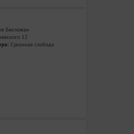
фе Баклажан
невского 12
тро:
Суконная слобода