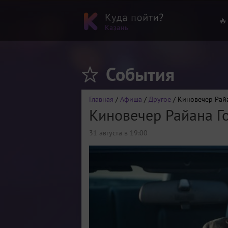
🔥
События
Главная
/
Афиша
/
Другое
/ Киновечер Райа
Киновечер Райана Г
31 августа в 19:00