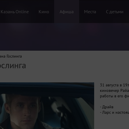
 Казань Online
Кино
Афиша
Места
С детьми
на Гослинга
ослинга
31 августа в 19
киновечер Райа
работы в его ф
- Драйв
- Ларс и насто