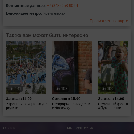
Контактные данные:
+7 (843) 258-90-91
Ближайшее метро:
Кремлёвская
Просмотреть на карте
Так же вам может быть интересно
141
108
199
Завтра в 11:00
Сегодня в 15:00
Завтра в 14:00
Утренняя вечеринка для
Перформанс «Здесь и
Семейный фестивал
родител...
сейчас» ху...
«Путешестви...
О сайте
Мы в соц. сетях