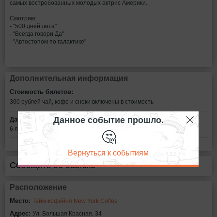
самых востребованных молодых актрис Америки.
Смотрим:
- "500 дней лета"
- "Всегда говори Да"
- "Автостопом по галактике"
Дополнительная информация
Стоимость билетов:
300 рублей
чай, кофе и снеки включены в стоимость
Данное событие прошло.
Дата:
🤔
6 января в 23:00
Вернуться к событиям
Сообщить об ошибке
Расположение
Место:
Тайм-кофейня New York Coffee
Адрес:
Ул. Большая Красная, 34