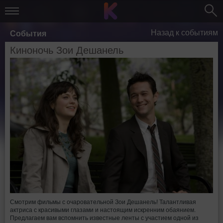
Назад к событиям
События
Киноночь Зои Дешанель
Cмотрим фильмы с очаровательной Зои Дешанель! Талантливая
актриса с красивыми глазами и настоящим искренним обаянием.
Предлагаем вам вспомнить известные ленты с участием одной из