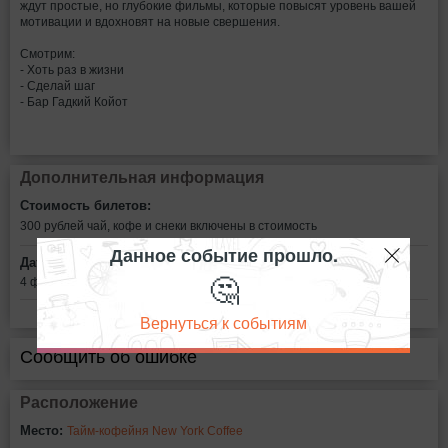
ждут простые, но глубокие фильмы, которые повысят уровень вашей
мотивации и вдохновят на новые свершения.
Смотрим:
- Хоть раз в жизни
- Сделай шаг
- Бар Гадкий Койот
Дополнительная информация
Стоимость билетов:
300 рублей
чай, кофе и снеки включены в стоимость
Данное событие прошло.
Дата:
🤔
4 февраля в 23:00
Вернуться к событиям
Сообщить об ошибке
Расположение
Место:
Тайм-кофейня New York Coffee