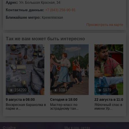
Адрес:
Ул. Большая Красная, 34
Контактные данные:
+7 (843) 258-90-91
Ближайшее метро:
Кремлёвская
Просмотреть на карте
Так же вам может быть интересно
154299
109
5979
9 августа в 08:00
Сегодня в 18:00
22 августа в 11:00
Воскресная барахолка в
Мастер-класс по
Яблочный спас в пар
парке и...
эстрадному тан...
имени Ур...
О сайте
Мы в соц. сетях